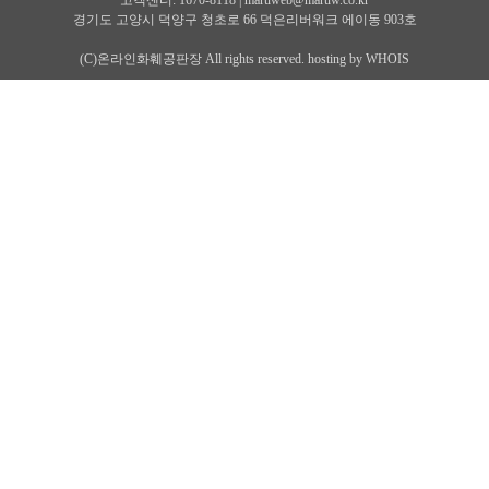
고객센터: 1670-8118 |
maruweb@maruw.co.kr
경기도 고양시 덕양구 청초로 66 덕은리버워크 에이동 903호
(C)온라인화훼공판장 All rights reserved. hosting by WHOIS