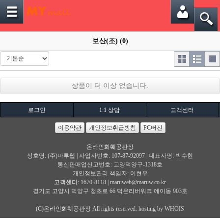
보산(조) (0)
상품이 더 이상 없습니다.
로그인
1:1 상담
고객센터
이용약관
개인정보취급방침
PC버전
온라인화훼공판장
상호명: (주)마루웹 | 사업자번호: 107-87-92097 | 대표자명: 박수현
통신판매업신고번호: 고양덕양구-1318호
개인정보관리 책임자: 이현우
고객센터: 1670-8118 |
maruweb@maruw.co.kr
경기도 고양시 덕양구 청초로 66 덕은리버워크 에이동 903호
(C)온라인화훼공판장 All rights reserved. hosting by WHOIS