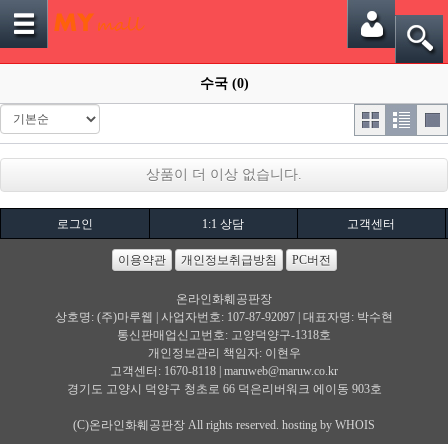
수국 (0)
상품이 더 이상 없습니다.
로그인
1:1 상담
고객센터
이용약관
개인정보취급방침
PC버전
온라인화훼공판장
상호명: (주)마루웹 | 사업자번호: 107-87-92097 | 대표자명: 박수현
통신판매업신고번호: 고양덕양구-1318호
개인정보관리 책임자: 이현우
고객센터: 1670-8118 |
maruweb@maruw.co.kr
경기도 고양시 덕양구 청초로 66 덕은리버워크 에이동 903호
(C)온라인화훼공판장 All rights reserved. hosting by WHOIS