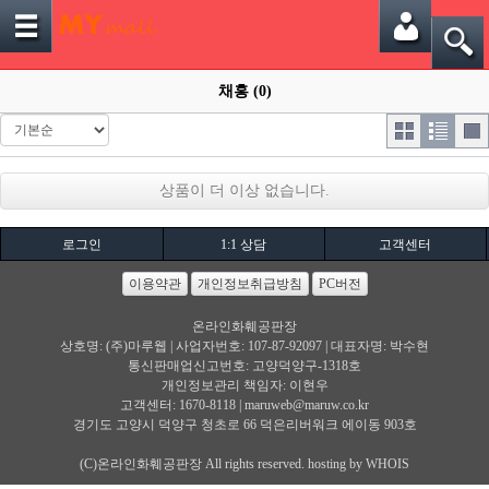
채홍 (0)
상품이 더 이상 없습니다.
로그인
1:1 상담
고객센터
이용약관
개인정보취급방침
PC버전
온라인화훼공판장
상호명: (주)마루웹 | 사업자번호: 107-87-92097 | 대표자명: 박수현
통신판매업신고번호: 고양덕양구-1318호
개인정보관리 책임자: 이현우
고객센터: 1670-8118 |
maruweb@maruw.co.kr
경기도 고양시 덕양구 청초로 66 덕은리버워크 에이동 903호
(C)온라인화훼공판장 All rights reserved. hosting by WHOIS